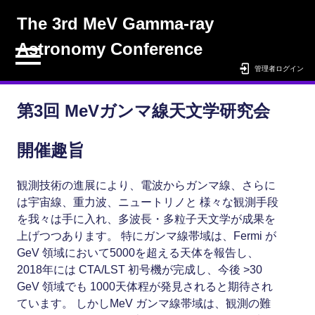
The 3rd MeV Gamma-ray
Astronomy Conference
管理者ログイン
第3回 MeVガンマ線天文学研究会
開催趣旨
観測技術の進展により、電波からガンマ線、さらに
は宇宙線、重力波、ニュートリノと 様々な観測手段
を我々は手に入れ、多波長・多粒子天文学が成果を
上げつつあります。 特にガンマ線帯域は、Fermi が
GeV 領域において5000を超える天体を報告し、
2018年には CTA/LST 初号機が完成し、今後 >30
GeV 領域でも 1000天体程が発見されると期待され
ています。 しかしMeV ガンマ線帯域は、観測の難