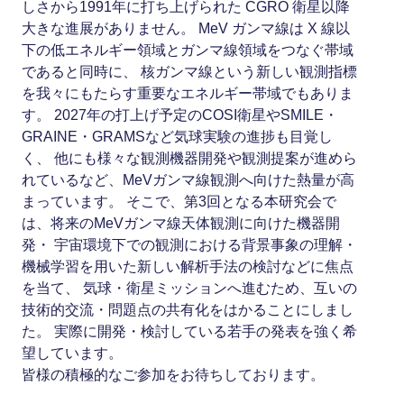
しさから1991年に打ち上げられた CGRO 衛星以降
大きな進展がありません。 MeV ガンマ線は X 線以
下の低エネルギー領域とガンマ線領域をつなぐ帯域
であると同時に、 核ガンマ線という新しい観測指標
を我々にもたらす重要なエネルギー帯域でもありま
す。 2027年の打上げ予定のCOSI衛星やSMILE・
GRAINE・GRAMSなど気球実験の進捗も目覚し
く、 他にも様々な観測機器開発や観測提案が進めら
れているなど、MeVガンマ線観測へ向けた熱量が高
まっています。 そこで、第3回となる本研究会で
は、将来のMeVガンマ線天体観測に向けた機器開
発・ 宇宙環境下での観測における背景事象の理解・
機械学習を用いた新しい解析手法の検討などに焦点
を当て、 気球・衛星ミッションへ進むため、互いの
技術的交流・問題点の共有化をはかることにしまし
た。 実際に開発・検討している若手の発表を強く希
望しています。
皆様の積極的なご参加をお待ちしております。