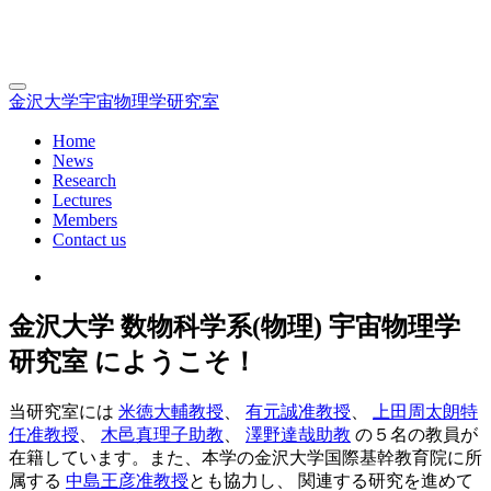
金沢大学宇宙物理学研究室
Home
News
Research
Lectures
Members
Contact us
金沢大学 数物科学系(物理) 宇宙物理学
研究室 にようこそ！
当研究室には
米徳大輔教授
、
有元誠准教授
、
上田周太朗特
任准教授
、
木邑真理子助教
、
澤野達哉助教
の５名の教員が
在籍しています。また、本学の金沢大学国際基幹教育院に所
属する
中島王彦准教授
とも協力し、 関連する研究を進めて