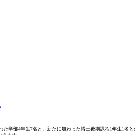
た
属された学部4年生7名と、新たに加わった博士後期課程1年生1名