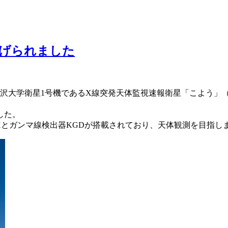
上げられました
大学衛星1号機であるX線突発天体監視速報衛星「こよう」（KOYO
した。
EXとガンマ線検出器KGDが搭載されており、天体観測を目指し